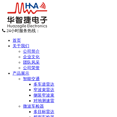
24小时服务热线：
028-87923940
首页
关于我们
公司简介
企业文化
团队风采
公司荣誉
产品展示
智能交通
多车道雷达
窄波束雷达
侧装窄波束
对地测速雷
微波车检器
多目标雷达