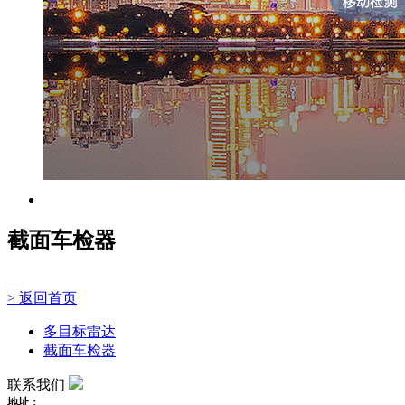
截面车检器
__
>
返回首页
多目标雷达
截面车检器
联系我们
地址：