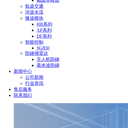
截面车检器
轨道交通
河道水流
微波模块
HB系列
AP系列
DF系列
智能控制
SG850
防碰撞雷达
无人机防碰
毫米波防碰
新闻中心
公司新闻
行业资讯
售后服务
联系我们